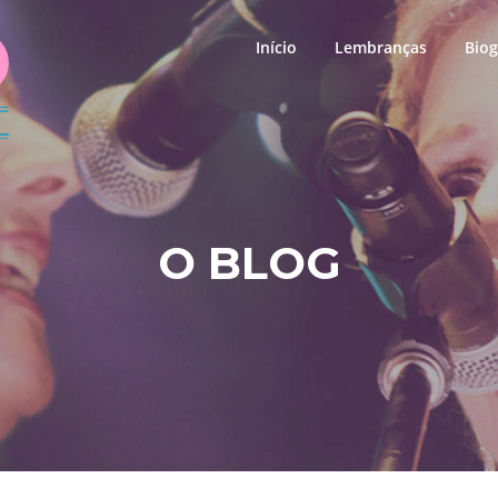
Início
Lembranças
Biog
O BLOG